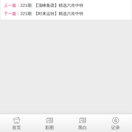
上一篇：
221期: 【顶峰集团】精选六肖中特
下一篇：
221期: 【时来运转】精选六肖中特
首页
彩图
黑白
记录