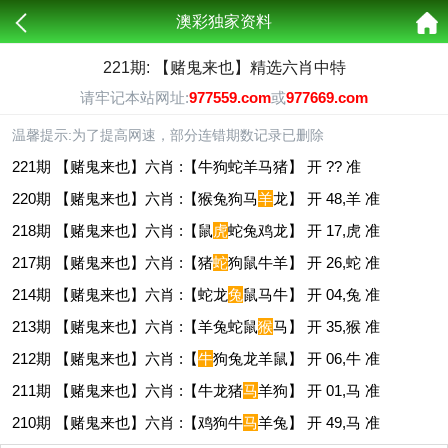
澳彩独家资料
221期: 【赌鬼来也】精选六肖中特
请牢记本站网址:
977559.com
或
977669.com
温馨提示:为了提高网速，部分连错期数记录已删除
221期 【赌鬼来也】六肖 :【牛狗蛇羊马猪】 开 ?? 准
220期 【赌鬼来也】六肖 :【猴兔狗马
羊
龙】 开 48,羊 准
218期 【赌鬼来也】六肖 :【鼠
虎
蛇兔鸡龙】 开 17,虎 准
217期 【赌鬼来也】六肖 :【猪
蛇
狗鼠牛羊】 开 26,蛇 准
214期 【赌鬼来也】六肖 :【蛇龙
兔
鼠马牛】 开 04,兔 准
213期 【赌鬼来也】六肖 :【羊兔蛇鼠
猴
马】 开 35,猴 准
212期 【赌鬼来也】六肖 :【
牛
狗兔龙羊鼠】 开 06,牛 准
211期 【赌鬼来也】六肖 :【牛龙猪
马
羊狗】 开 01,马 准
210期 【赌鬼来也】六肖 :【鸡狗牛
马
羊兔】 开 49,马 准