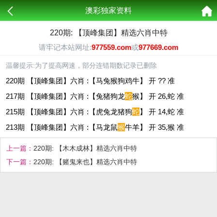
澳彩独家资料
220期: 【顶峰集团】精选六肖中特
请牢记本站网址:
977559.com
或
977669.com
温馨提示:为了提高网速，部分连错期数记录已删除
220期 【顶峰集团】六肖 :【马兔猴狗鸡牛】 开 ?? 准
217期 【顶峰集团】六肖 :【兔猪狗龙
蛇
猴】 开 26,蛇 准
215期 【顶峰集团】六肖 :【虎兔龙猪狗
蛇
】 开 14,蛇 准
213期 【顶峰集团】六肖 :【马龙鼠
猴
牛羊】 开 35,猴 准
上一篇：
220期: 【木木成林】精选六肖中特
下一篇：
220期: 【赌鬼来也】精选六肖中特