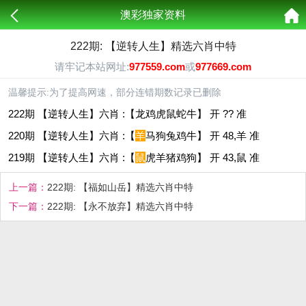
澳彩独家资料
222期: 【逆转人生】精选六肖中特
请牢记本站网址:
977559.com
或
977669.com
温馨提示:为了提高网速，部分连错期数记录已删除
222期 【逆转人生】六肖 :【龙鸡虎鼠蛇牛】 开 ?? 准
220期 【逆转人生】六肖 :【
羊
马狗兔鸡牛】 开 48,羊 准
219期 【逆转人生】六肖 :【
鼠
虎羊猪鸡狗】 开 43,鼠 准
上一篇：
222期: 【福如山岳】精选六肖中特
下一篇：
222期: 【永不放弃】精选六肖中特