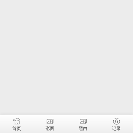
首页
彩图
黑白
记录