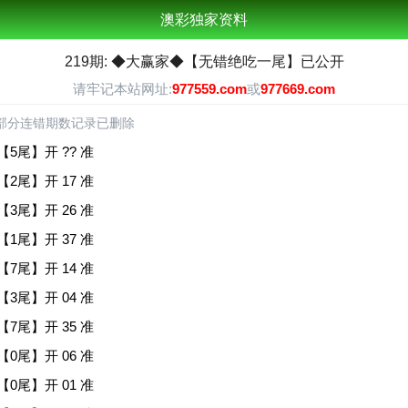
澳彩独家资料
219期: ◆大赢家◆【无错绝吃一尾】已公开
请牢记本站网址:
977559.com
或
977669.com
部分连错期数记录已删除
【5尾】开 ?? 准
【2尾】开 17 准
【3尾】开 26 准
【1尾】开 37 准
【7尾】开 14 准
【3尾】开 04 准
【7尾】开 35 准
【0尾】开 06 准
【0尾】开 01 准