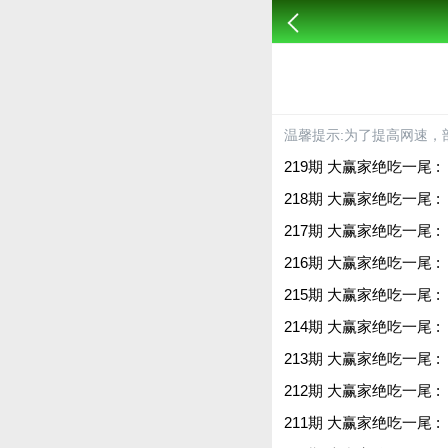
温馨提示:为了提高网速，
219期 大赢家绝吃一尾 : 
218期 大赢家绝吃一尾 : 
217期 大赢家绝吃一尾 : 
216期 大赢家绝吃一尾 : 
215期 大赢家绝吃一尾 : 
214期 大赢家绝吃一尾 : 
213期 大赢家绝吃一尾 : 
212期 大赢家绝吃一尾 : 
211期 大赢家绝吃一尾 : 