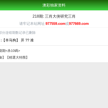
澳彩独家资料
218期: 三肖大侠研究三肖
请牢记本站网址:
977559.com
或
977669.com
部分连错期数记录已删除
:【羊马狗】 开 ?? 准
期期<杀10碼>
玛神偷】【精選大特围】