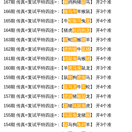
167期 传真<复试平特四连> :【
猴
鸡狗猪
鼠
马】 开2个准
166期 传真<复试平特四连> :【
猪
马
牛
羊猴鼠】 开3个准
165期 传真<复试平特四连> :【牛
蛇
猴
马
兔
龙
】 开4个准
164期 传真<复试平特四连> :【猪虎
蛇
鸡
狗
龙
】 开4个准
163期 传真<复试平特四连> :【
鸡
蛇
虎
猴
猪
羊】 开3个准
162期 传真<复试平特四连> :【
虎
狗
猴
牛
鼠
猪
】 开5个准
161期 传真<复试平特四连> :【
鸡
鼠
兔
马猴
猪
】 开4个准
160期 传真<复试平特四连> :【羊
虎
马
兔
鼠龙】 开3个准
159期 传真<复试平特四连> :【鼠
羊
狗
虎
兔
马】 开3个准
158期 传真<复试平特四连> :【
鼠
马
龙
牛
羊
蛇】 开4个准
157期 传真<复试平特四连> :【
虎
鸡
猪
猴
鼠
龙】 开4个准
156期 传真<复试平特四连> :【
龙
猪
马
鼠
兔
虎】 开4个准
155期 传真<复试平特四连> :【
马
鼠
兔
龙猪
猴
】 开4个准
154期 传真<复试平特四连> :【
鼠
马狗
兔
鸡
羊】 开3个准