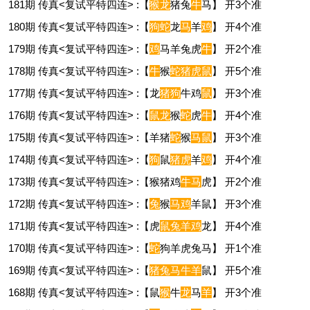
181期 传真<复试平特四连> :【
猴
龙
猪兔
牛
马】 开3个准
180期 传真<复试平特四连> :【
狗
蛇
龙
马
羊
鸡
】 开4个准
179期 传真<复试平特四连> :【
鸡
马羊兔虎
牛
】 开2个准
178期 传真<复试平特四连> :【
牛
猴
蛇
猪
虎
鼠
】 开5个准
177期 传真<复试平特四连> :【龙
猪
狗
牛鸡
鼠
】 开3个准
176期 传真<复试平特四连> :【
鼠
龙
猴
蛇
虎
牛
】 开4个准
175期 传真<复试平特四连> :【羊猪
蛇
猴
马
鼠
】 开3个准
174期 传真<复试平特四连> :【
狗
鼠
猪
虎
羊
鸡
】 开4个准
173期 传真<复试平特四连> :【猴猪鸡
牛
马
虎】 开2个准
172期 传真<复试平特四连> :【
兔
猴
马
鸡
羊鼠】 开3个准
171期 传真<复试平特四连> :【虎
鼠
兔
羊
鸡
龙】 开4个准
170期 传真<复试平特四连> :【
蛇
狗羊虎兔马】 开1个准
169期 传真<复试平特四连> :【
猪
兔
马
牛
羊
鼠】 开5个准
168期 传真<复试平特四连> :【鼠
猴
牛
龙
马
羊
】 开3个准