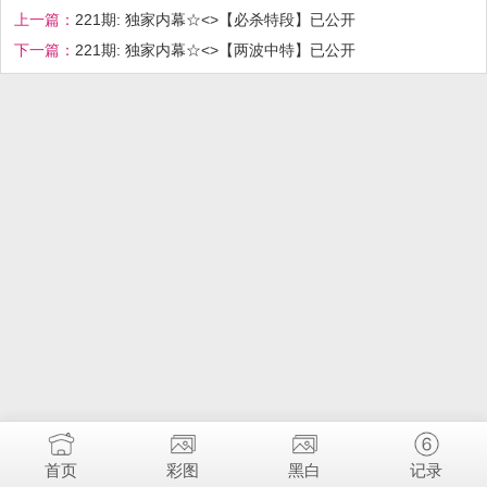
上一篇：
221期: 独家内幕☆<>【必杀特段】已公开
下一篇：
221期: 独家内幕☆<>【两波中特】已公开
首页
彩图
黑白
记录