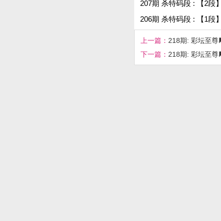
207期 杀特码段 : 【2段】
206期 杀特码段 : 【1段】
上一篇：
218期: 彩坛
下一篇：
218期: 彩坛