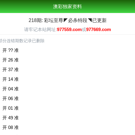
澳彩独家资料
218期: 彩坛至尊◤必杀特段◥已更新
请牢记本站网址:
977559.com
或
977669.com
部分连错期数记录已删除
 开 ?? 准
 开 26 准
 开 37 准
 开 14 准
 开 04 准
 开 06 准
 开 01 准
 开 49 准
 开 08 准