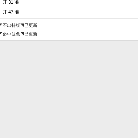
 开 31 准
 开 47 准
至尊◤不出特版◥已更新
至尊◤必中波色◥已更新