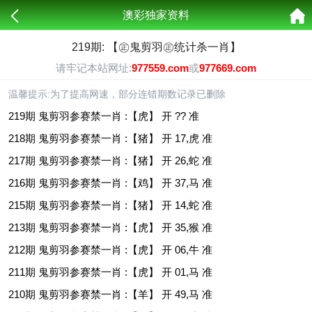
澳彩独家资料
219期: 【㊣鬼剪羽㊣统计杀一肖】
请牢记本站网址:
977559.com
或
977669.com
温馨提示:为了提高网速，部分连错期数记录已删除
219期 鬼剪羽参赛禁一肖 :【虎】 开 ?? 准
218期 鬼剪羽参赛禁一肖 :【猪】 开 17,虎 准
217期 鬼剪羽参赛禁一肖 :【猪】 开 26,蛇 准
216期 鬼剪羽参赛禁一肖 :【鸡】 开 37,马 准
215期 鬼剪羽参赛禁一肖 :【猪】 开 14,蛇 准
213期 鬼剪羽参赛禁一肖 :【虎】 开 35,猴 准
212期 鬼剪羽参赛禁一肖 :【虎】 开 06,牛 准
211期 鬼剪羽参赛禁一肖 :【虎】 开 01,马 准
210期 鬼剪羽参赛禁一肖 :【羊】 开 49,马 准