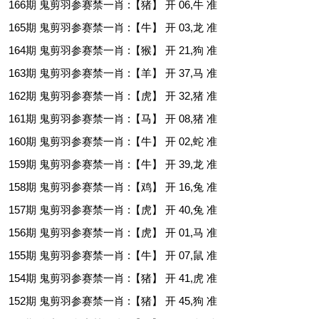
166期 鬼剪羽参赛禁一肖 :【猪】 开 06,牛 准
165期 鬼剪羽参赛禁一肖 :【牛】 开 03,龙 准
164期 鬼剪羽参赛禁一肖 :【猴】 开 21,狗 准
163期 鬼剪羽参赛禁一肖 :【羊】 开 37,马 准
162期 鬼剪羽参赛禁一肖 :【虎】 开 32,猪 准
161期 鬼剪羽参赛禁一肖 :【马】 开 08,猪 准
160期 鬼剪羽参赛禁一肖 :【牛】 开 02,蛇 准
159期 鬼剪羽参赛禁一肖 :【牛】 开 39,龙 准
158期 鬼剪羽参赛禁一肖 :【鸡】 开 16,兔 准
157期 鬼剪羽参赛禁一肖 :【虎】 开 40,兔 准
156期 鬼剪羽参赛禁一肖 :【虎】 开 01,马 准
155期 鬼剪羽参赛禁一肖 :【牛】 开 07,鼠 准
154期 鬼剪羽参赛禁一肖 :【猪】 开 41,虎 准
152期 鬼剪羽参赛禁一肖 :【猪】 开 45,狗 准