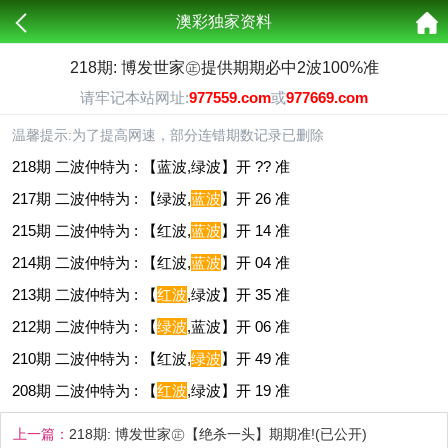
澳彩独家资料
218期: 博发世家㊣提供期期必中2波100%准
请牢记本站网址:
977559.com
或
977669.com
温馨提示:为了提高网速，部分连错期数记录已删除
218期 二波仲特为 : 【蓝波,绿波】开 ?? 准
217期 二波仲特为 : 【绿波,
蓝波
】开 26 准
215期 二波仲特为 : 【红波,
蓝波
】开 14 准
214期 二波仲特为 : 【红波,
蓝波
】开 04 准
213期 二波仲特为 : 【
红波
,绿波】开 35 准
212期 二波仲特为 : 【
绿波
,蓝波】开 06 准
210期 二波仲特为 : 【红波,
绿波
】开 49 准
208期 二波仲特为 : 【
红波
,绿波】开 19 准
上一篇：
218期: 博发世家㊣【绝杀一头】期期准!(已公开)