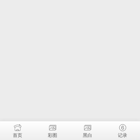
首页
彩图
黑白
记录