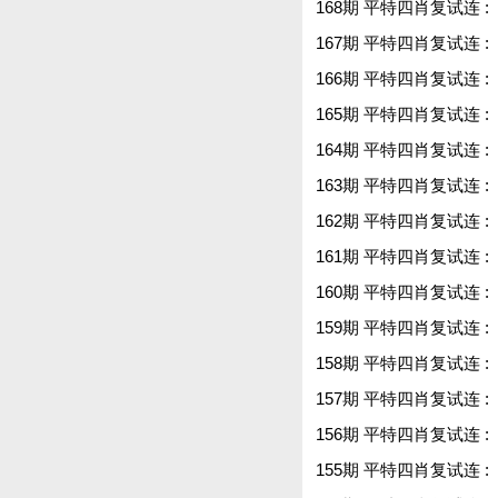
168期 平特四肖复试连 :
167期 平特四肖复试连 :
166期 平特四肖复试连 
165期 平特四肖复试连 :
164期 平特四肖复试连 
163期 平特四肖复试连 :
162期 平特四肖复试连 :
161期 平特四肖复试连 :
160期 平特四肖复试连 :
159期 平特四肖复试连 :
158期 平特四肖复试连 :
157期 平特四肖复试连 :
156期 平特四肖复试连 :
155期 平特四肖复试连 