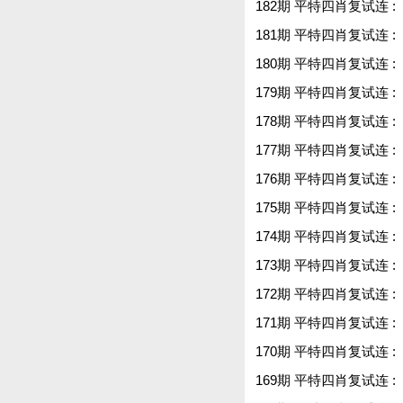
182期 平特四肖复试连 :
181期 平特四肖复试连 :
180期 平特四肖复试连 :
179期 平特四肖复试连 :
178期 平特四肖复试连 :
177期 平特四肖复试连 :
176期 平特四肖复试连 :
175期 平特四肖复试连 :
174期 平特四肖复试连 :
173期 平特四肖复试连 :
172期 平特四肖复试连 :
171期 平特四肖复试连 :
170期 平特四肖复试连 :
169期 平特四肖复试连 :