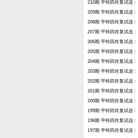
210期 平特四肖复试连 
209期 平特四肖复试连 
208期 平特四肖复试连 
207期 平特四肖复试连 :
206期 平特四肖复试连 :
205期 平特四肖复试连 :
204期 平特四肖复试连 :
203期 平特四肖复试连 :
202期 平特四肖复试连 
201期 平特四肖复试连 :
200期 平特四肖复试连 :
199期 平特四肖复试连 :
198期 平特四肖复试连 :
197期 平特四肖复试连 :