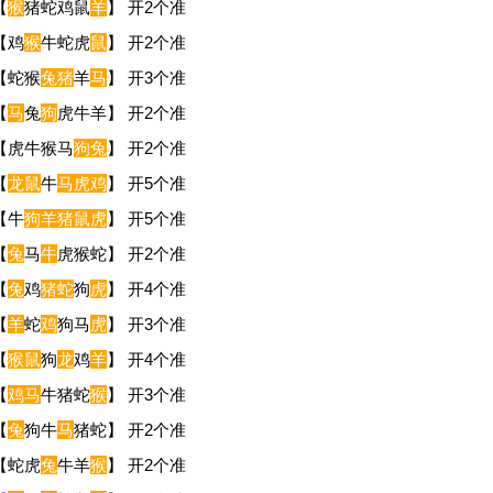
【
猴
猪蛇鸡鼠
羊
】 开2个准
【鸡
猴
牛蛇虎
鼠
】 开2个准
:【蛇猴
兔
猪
羊
马
】 开3个准
【
马
兔
狗
虎牛羊】 开2个准
:【虎牛猴马
狗
兔
】 开2个准
【
龙
鼠
牛
马
虎
鸡
】 开5个准
【牛
狗
羊
猪
鼠
虎
】 开5个准
【
兔
马
牛
虎猴蛇】 开2个准
【
兔
鸡
猪
蛇
狗
虎
】 开4个准
【
羊
蛇
鸡
狗马
虎
】 开3个准
【
猴
鼠
狗
龙
鸡
羊
】 开4个准
【
鸡
马
牛猪蛇
猴
】 开3个准
【
兔
狗牛
马
猪蛇】 开2个准
:【蛇虎
兔
牛羊
猴
】 开2个准