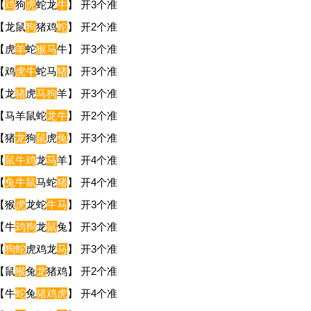
【
鸡
狗
虎
蛇龙
牛
】 开3个准
:【龙鼠
狗
猪鸡
蛇
】 开2个准
【虎
羊
蛇
猴
马
牛】 开3个准
【鸡
虎
牛
蛇马
猪
】 开3个准
【龙
猪
虎
马
狗
羊】 开3个准
:【马羊鼠蛇
龙
牛
】 开2个准
【猪
龙
狗
鼠
虎
兔
】 开3个准
【
鼠
牛
鸡
龙
马
羊】 开4个准
【
兔
牛
鼠
马蛇
猪
】 开4个准
【猴
虎
龙蛇
牛
马
】 开3个准
【牛
鸡
狗
龙
鼠
兔】 开3个准
【
狗
蛇
虎鸡龙
马
】 开3个准
【鼠
猴
兔
龙
猪鸡】 开2个准
【牛
蛇
兔
猪
鸡
虎
】 开4个准