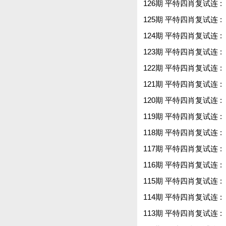
126期 平特四肖复试连 
125期 平特四肖复试连 
124期 平特四肖复试连 :
123期 平特四肖复试连 :
122期 平特四肖复试连 
121期 平特四肖复试连 
120期 平特四肖复试连 :
119期 平特四肖复试连 :
118期 平特四肖复试连 :
117期 平特四肖复试连 :
116期 平特四肖复试连 
115期 平特四肖复试连 :
114期 平特四肖复试连 :
113期 平特四肖复试连 :