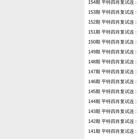
154期 平特四肖复试连 :
153期 平特四肖复试连 
152期 平特四肖复试连 :
151期 平特四肖复试连 :
150期 平特四肖复试连 :
149期 平特四肖复试连 
148期 平特四肖复试连 :
147期 平特四肖复试连 :
146期 平特四肖复试连 :
145期 平特四肖复试连 :
144期 平特四肖复试连 :
143期 平特四肖复试连 :
142期 平特四肖复试连 :
141期 平特四肖复试连 :