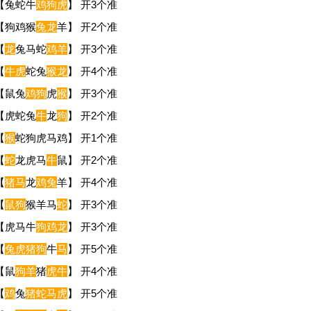
:【兔蛇牛
鸡
狗
虎
】 开3个准
:【狗鸡猴
兔
龙
羊】 开2个准
【
龙
兔马蛇
鸡
羊
】 开3个准
【
牛
虎
蛇兔
猴
龙
】 开4个准
:【鼠兔
鸡
狗
虎
猴
】 开3个准
:【虎蛇兔
牛
龙
狗
】 开2个准
【
猴
蛇狗虎马鸡】 开1个准
【
蛇
龙虎马
牛
鼠】 开2个准
【
猪
马
龙
鸡
兔
羊】 开4个准
【
鼠
狗
猴羊马
蛇
】 开3个准
:【虎马牛
狗
鸡
龙
】 开3个准
【
兔
虎
猪
狗
牛
马
】 开5个准
【鼠
狗
羊
猪
虎
牛
】 开4个准
【
鸡
兔
猪
蛇
马
虎
】 开5个准