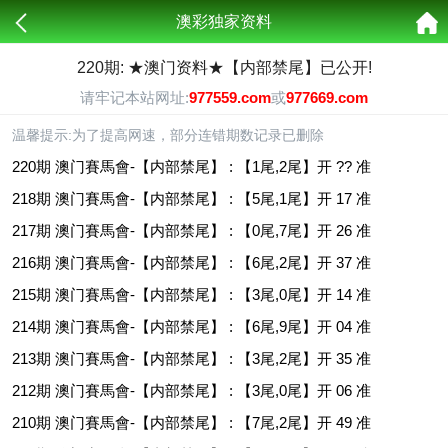
澳彩独家资料
220期: ★澳门资料★【内部禁尾】已公开!
请牢记本站网址:
977559.com
或
977669.com
温馨提示:为了提高网速，部分连错期数记录已删除
220期 澳门賽馬會-【内部禁尾】 : 【1尾,2尾】开 ?? 准
218期 澳门賽馬會-【内部禁尾】 : 【5尾,1尾】开 17 准
217期 澳门賽馬會-【内部禁尾】 : 【0尾,7尾】开 26 准
216期 澳门賽馬會-【内部禁尾】 : 【6尾,2尾】开 37 准
215期 澳门賽馬會-【内部禁尾】 : 【3尾,0尾】开 14 准
214期 澳门賽馬會-【内部禁尾】 : 【6尾,9尾】开 04 准
213期 澳门賽馬會-【内部禁尾】 : 【3尾,2尾】开 35 准
212期 澳门賽馬會-【内部禁尾】 : 【3尾,0尾】开 06 准
210期 澳门賽馬會-【内部禁尾】 : 【7尾,2尾】开 49 准