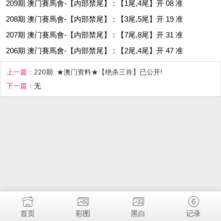
209期 澳门賽馬會-【内部禁尾】 : 【1尾,4尾】开 08 准
208期 澳门賽馬會-【内部禁尾】 : 【3尾,5尾】开 19 准
207期 澳门賽馬會-【内部禁尾】 : 【7尾,8尾】开 31 准
206期 澳门賽馬會-【内部禁尾】 : 【2尾,4尾】开 47 准
上一篇：
220期: ★澳门资料★【绝杀三肖】已公开!
下一篇：
无
首页
彩图
黑白
记录