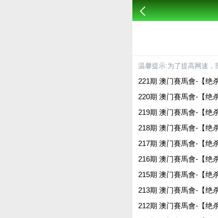
温馨提示:为了提高网速，
221期 澳门賽馬會-【绝杀
220期 澳门賽馬會-【绝杀
219期 澳门賽馬會-【绝杀
218期 澳门賽馬會-【绝杀
217期 澳门賽馬會-【绝杀
216期 澳门賽馬會-【绝杀
215期 澳门賽馬會-【绝杀
213期 澳门賽馬會-【绝杀
212期 澳门賽馬會-【绝杀