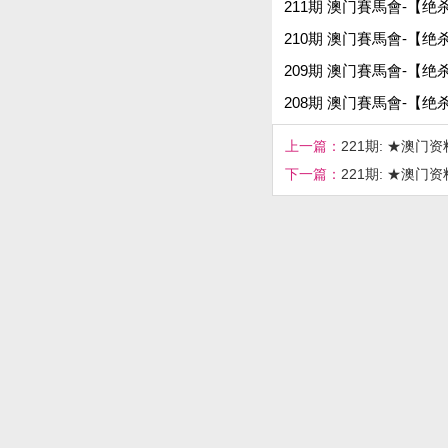
211期 澳门賽馬會-【绝杀
210期 澳门賽馬會-【绝杀
209期 澳门賽馬會-【绝杀
208期 澳门賽馬會-【绝杀
上一篇：
221期: ★澳门
下一篇：
221期: ★澳门