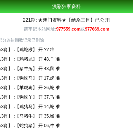
澳彩独家资料
221期: ★澳门资料★【绝杀三肖】已公开!
请牢记本站网址:
977559.com
或
977669.com
部分连错期数记录已删除
3肖】 :【鸡蛇猴】 开 ?? 准
3肖】 :【鸡猪龙】 开 48,羊 准
3肖】 :【猪牛兔】 开 43,鼠 准
3肖】 :【狗蛇马】 开 17,虎 准
3肖】 :【羊虎狗】 开 26,蛇 准
3肖】 :【狗蛇羊】 开 37,马 准
3肖】 :【鸡猪马】 开 14,蛇 准
3肖】 :【马猪牛】 开 35,猴 准
3肖】 :【蛇狗猪】 开 06,牛 准