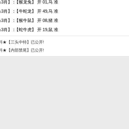
3肖】 :【猴龙兔】 开 01,马 准
3肖】 :【牛蛇龙】 开 49,马 准
3肖】 :【猴牛鼠】 开 08,猪 准
3肖】 :【蛇牛虎】 开 19,鼠 准
资料★【三头中特】已公开!
资料★【内部禁尾】已公开!