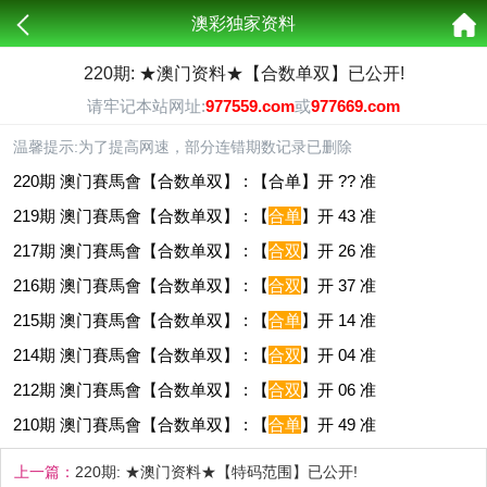
澳彩独家资料
220期: ★澳门资料★【合数单双】已公开!
请牢记本站网址:
977559.com
或
977669.com
温馨提示:为了提高网速，部分连错期数记录已删除
220期 澳门賽馬會【合数单双】 : 【合单】开 ?? 准
219期 澳门賽馬會【合数单双】 : 【
合单
】开 43 准
217期 澳门賽馬會【合数单双】 : 【
合双
】开 26 准
216期 澳门賽馬會【合数单双】 : 【
合双
】开 37 准
215期 澳门賽馬會【合数单双】 : 【
合单
】开 14 准
214期 澳门賽馬會【合数单双】 : 【
合双
】开 04 准
212期 澳门賽馬會【合数单双】 : 【
合双
】开 06 准
210期 澳门賽馬會【合数单双】 : 【
合单
】开 49 准
上一篇：
220期: ★澳门资料★【特码范围】已公开!