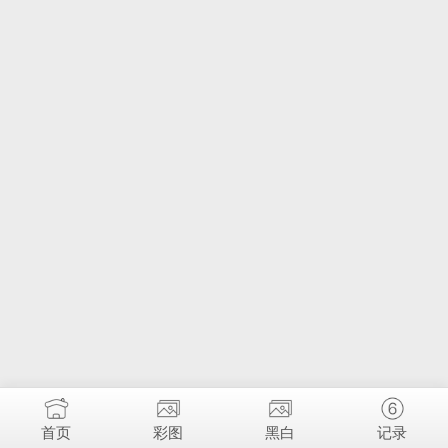
首页
彩图
黑白
记录