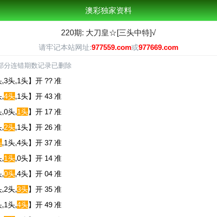
澳彩独家资料
220期: 大刀皇☆[三头中特]√
请牢记本站网址:
977559.com
或
977669.com
部分连错期数记录已删除
,3头,1头】开 ?? 准
,
4头
,1头】开 43 准
,0头,
1头
】开 17 准
,
2头
,1头】开 26 准
头
,1头,4头】开 37 准
,
1头
,0头】开 14 准
,
0头
,4头】开 04 准
,2头,
3头
】开 35 准
,1头,
4头
】开 49 准