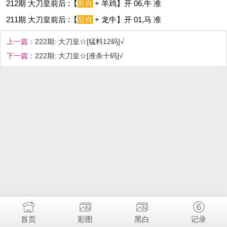
212期 大刀皇前后 :【
前肖
+ 羊鸡】开 06,牛 准
211期 大刀皇前后 :【
后肖
+ 龙牛】开 01,马 准
上一篇：
222期: 大刀皇☆[猛料12码]√
下一篇：
222期: 大刀皇☆[准杀十码]√
首页
彩图
黑白
记录