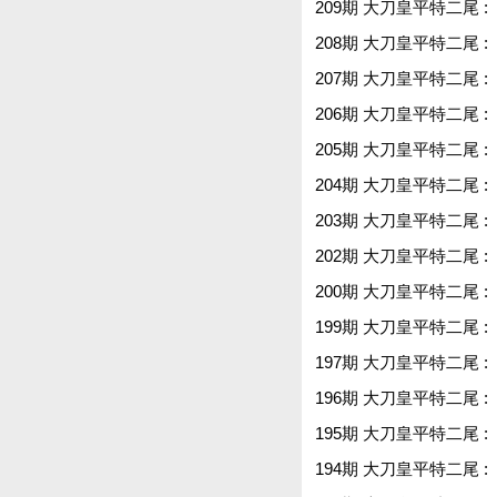
209期 大刀皇平特二尾 :
208期 大刀皇平特二尾 : 
207期 大刀皇平特二尾 :
206期 大刀皇平特二尾 : 
205期 大刀皇平特二尾 :
204期 大刀皇平特二尾 :
203期 大刀皇平特二尾 :
202期 大刀皇平特二尾 : 
200期 大刀皇平特二尾 : 
199期 大刀皇平特二尾 :
197期 大刀皇平特二尾 : 
196期 大刀皇平特二尾 :
195期 大刀皇平特二尾 :
194期 大刀皇平特二尾 :