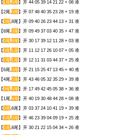
 【
1尾
,
5尾
】开 44 05 39 14 21 22 + 08 准
【2尾,
0尾
】开 07 48 40 35 23 28 + 19 准
 【
0尾
,8尾】开 09 40 26 23 44 13 + 31 准
【8尾,
3尾
】开 09 49 37 03 40 35 + 47 准
 【
3尾
,
8尾
】开 30 17 39 12 11 28 + 03 准
 【
0尾
,
1尾
】开 11 12 17 26 10 07 + 05 准
 【
7尾
,
1尾
】开 12 11 31 03 44 37 + 25 准
【6尾,
3尾
】开 21 15 25 47 13 45 + 40 准
【4尾,
5尾
】开 43 46 05 32 35 29 + 39 准
 【
9尾
,
5尾
】开 17 49 42 45 05 38 + 36 准
【1尾,
8尾
】开 40 19 30 48 44 28 + 08 准
 【
3尾
,6尾】开 03 37 24 10 41 19 + 39 准
 【
5尾
,
3尾
】开 46 23 39 04 09 19 + 25 准
 【
5尾
,8尾】开 30 21 22 15 04 34 + 26 准