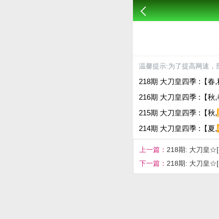
温馨提示:为了提高网速，
218期 大刀皇四季 :【春,
216期 大刀皇四季 :【秋,
215期 大刀皇四季 :【秋,
214期 大刀皇四季 :【夏,
上一篇：
218期: 大刀皇☆
下一篇：
218期: 大刀皇☆