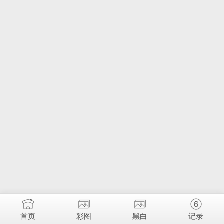
首页
彩图
黑白
记录