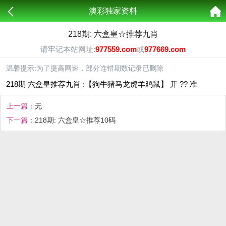
澳彩独家资料
218期: 六盒皇☆推荐九肖
请牢记本站网址:
977559.com
或
977669.com
温馨提示:为了提高网速，部分连错期数记录已删除
218期 六盒皇推荐九肖 :【狗牛猪马龙虎羊鸡鼠】 开 ?? 准
上一篇：
无
下一篇：
218期: 六盒皇☆推荐10码