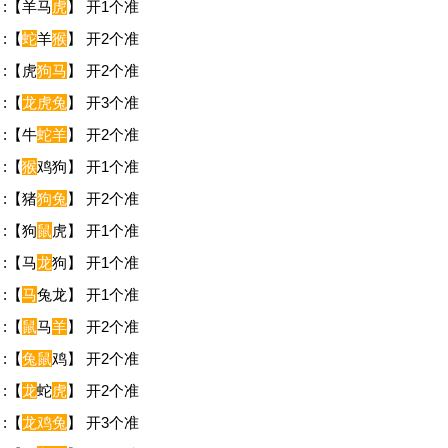
 :【羊马
虎
】 开1个准
:【
蛇
羊
猴
】 开2个准
 :【虎
狗
马
】 开2个准
:【
龙
虎
兔
】 开3个准
 :【牛
蛇
羊
】 开2个准
:【
猴
鸡狗】 开1个准
 :【猪
狗
兔
】 开2个准
 :【狗
鼠
虎】 开1个准
 :【马
龙
狗】 开1个准
:【
马
兔龙】 开1个准
:【
鼠
马
羊
】 开2个准
:【
兔
鼠
鸡】 开2个准
:【
龙
蛇
虎
】 开2个准
:【
龙
鸡
兔
】 开3个准