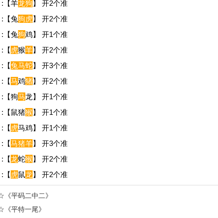
 :【羊
龙
狗
】 开2个准
 :【兔
狗
虎
】 开2个准
 :【兔
狗
鸡】 开1个准
:【
虎
猴
羊
】 开2个准
:【
兔
马
蛇
】 开3个准
:【
马
鸡
猪
】 开2个准
 :【狗
马
龙】 开1个准
 :【鼠猪
猴
】 开1个准
:【
虎
马鸡】 开1个准
:【
马
猪
羊
】 开3个准
:【
龙
蛇
猴
】 开2个准
:【
虎
鼠
龙
】 开2个准
神☆《平码二中二》
神☆《平特一尾》