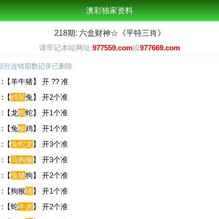
澳彩独家资料
218期: 六盒财神☆《平特三肖》
请牢记本站网址:
977559.com
或
977669.com
部分连错期数记录已删除
:【羊牛猪】 开 ?? 准
:【
鸡
鼠
兔】 开2个准
 :【龙
狗
蛇】 开1个准
 :【兔
猴
鸡】 开1个准
:【
兔
蛇
龙
】 开3个准
:【
马
狗
猴
】 开3个准
:【
兔
猪
狗】 开2个准
 :【狗猴
猪
】 开1个准
 :【蛇
牛
虎
】 开2个准