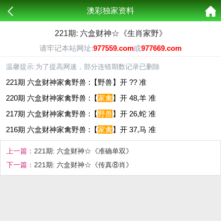
澳彩独家资料
221期: 六盒财神☆《生肖家野》
请牢记本站网址:
977559.com
或
977669.com
温馨提示:为了提高网速，部分连错期数记录已删除
221期 六盒财神家禽野兽 :【野兽】开 ?? 准
220期 六盒财神家禽野兽 :【
家禽
】开 48,羊 准
217期 六盒财神家禽野兽 :【
野兽
】开 26,蛇 准
216期 六盒财神家禽野兽 :【
家禽
】开 37,马 准
上一篇：
221期: 六盒财神☆《准确单双》
下一篇：
221期: 六盒财神☆《传真⑧肖》