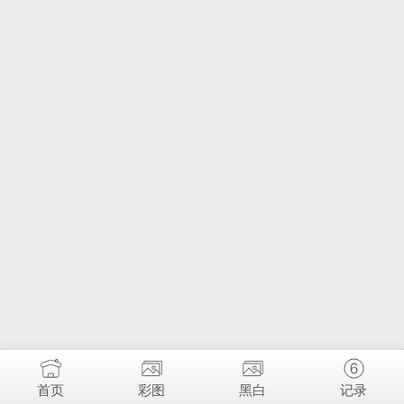
首页
彩图
黑白
记录