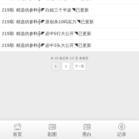
219期: 精选供参料╬◤白姐三个半波◥已更新
219期: 精选供参料╬◤原创杀10码实力◥已更新
219期: 精选供参料╬◤必中5行大公开◥已更新
219期: 精选供参料╬◤必中3头大公开◥已更新
共 18 条记录 1/2 页 条每页
1
2
下一页
首页
彩图
黑白
记录