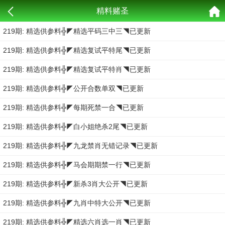
精料赌圣
219期: 精选供参料╬◤精选平码三中三◥已更新
219期: 精选供参料╬◤精选复试平特尾◥已更新
219期: 精选供参料╬◤精选复试平特肖◥已更新
219期: 精选供参料╬◤公开合数单双◥已更新
219期: 精选供参料╬◤每期死禁一合◥已更新
219期: 精选供参料╬◤白小姐绝杀2尾◥已更新
219期: 精选供参料╬◤九龙禁肖无错记录◥已更新
219期: 精选供参料╬◤马会期期禁一行◥已更新
219期: 精选供参料╬◤新杀3肖大公开◥已更新
219期: 精选供参料╬◤九肖中特大公开◥已更新
219期: 精选供参料╬◤精选六肖选一肖◥已更新