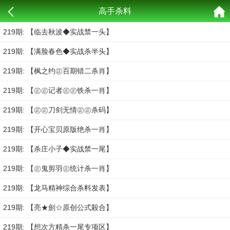
高手杀料
219期: 【临去秋波◆实战禁一头】
219期: 【满脸春色◆实战杀半头】
219期: 【枫之约㊣百期错二杀肖】
219期: 【㊣㊣记者㊣㊣铁杀一肖】
219期: 【㊣㊣刀剑无情㊣㊣杀码】
219期: 【开心宝贝原版绝杀一肖】
219期: 【杀庄小子◆实战禁一尾】
219期: 【㊣鬼剪羽㊣统计杀一肖】
219期: 【龙马精神综合杀料发表】
219期: 【亮★劍☆原创公式殺合】
219期: 【想次方精杀一尾专项区】