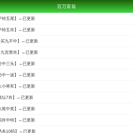
百万富翁
◇平特五尾】←已更新
◇平特五肖】←已更新
家◇买九不中】←已更新
家◇九宫禁肖】←已更新
◇必中三头】→已更新
◇必中一波】←已更新
◇大小将军】←已更新
◇镇坛7肖】←已更新
◇六尾中奖】←已更新
◇四肖中特】←已更新
◇绝杀10码】←已更新