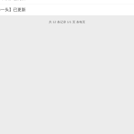
掉㊣一头】已更新
共 12 条记录 1/1 页 条每页