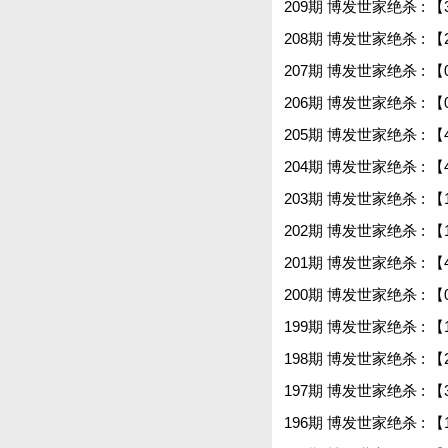
209期 博发世家绝杀 : 【
208期 博发世家绝杀 : 【
207期 博发世家绝杀 : 【
206期 博发世家绝杀 : 【
205期 博发世家绝杀 : 【
204期 博发世家绝杀 : 【
203期 博发世家绝杀 : 【
202期 博发世家绝杀 : 【
201期 博发世家绝杀 : 【
200期 博发世家绝杀 : 【
199期 博发世家绝杀 : 【
198期 博发世家绝杀 : 【
197期 博发世家绝杀 : 【
196期 博发世家绝杀 : 【