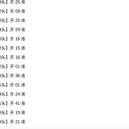
3头】开 25 准
2头】开 09 准
0头】开 25 准
3头】开 29 准
0头】开 16 准
2头】开 15 准
0头】开 16 准
2头】开 01 准
0头】开 36 准
1头】开 01 准
4头】开 24 准
1头】开 41 准
0头】开 19 准
3头】开 21 准