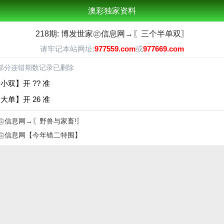
澳彩独家资料
218期: 博发世家㊣信息网→〖三个半单双〗
请牢记本站网址:
977559.com
或
977669.com
部分连错期数记录已删除
单,小双】开 ?? 准
,大单】开 26 准
世家㊣信息网→〖野兽与家畜!〗
世家㊣信息网【今年错二特围】