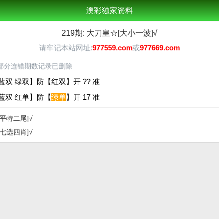
澳彩独家资料
219期: 大刀皇☆[大小一波]√
请牢记本站网址:
977559.com
或
977669.com
部分连错期数记录已删除
【蓝双 绿双】防【红双】开 ?? 准
【蓝双 红单】防【
绿单
】开 17 准
[平特二尾]√
[七选四肖]√