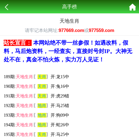
高手榜
天地生肖
请牢记本站网址:
977669.com
或
977559.com
站长宣言：
本网站绝不带一丝参假！如遇改料，假
料，马后炮资料，一经查实，直接封号封IP。大神无
处不在，真金不怕火炼，实力万人见证！
189期:
天地生肖
〖
天肖
〗开:龙15中
190期:
天地生肖
〖
天肖
〗开:兔16中
191期:
天地生肖
〖
天肖
〗开:虎29错
192期:
天地生肖
〖
地肖
〗开:马25错
193期:
天地生肖
〖
地肖
〗开:狗09中
194期:
天地生肖
〖
地肖
〗开:蛇26中
195期:
天地生肖
〖
天肖
〗开:马25中