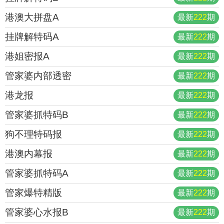
港澳大拼盘A
最新
222
期
挂牌解特码A
最新
222
期
港姐密报A
最新
222
期
管家婆内部透密
最新
222
期
港龙报
最新
222
期
管家婆抓特码B
最新
222
期
狗不理特码报
最新
222
期
港澳内幕报
最新
222
期
管家婆抓特码A
最新
222
期
管家爆特精版
最新
222
期
管家婆心水报B
最新
222
期