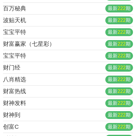
百万秘典
最新
222
期
波贴天机
最新
222
期
宝宝平特
最新
222
期
财富赢家（七星彩）
最新
222
期
宝宝平特
最新
222
期
财门经
最新
222
期
八肖精选
最新
222
期
财富热线
最新
222
期
财神发料
最新
222
期
财神到
最新
222
期
创富C
最新
222
期