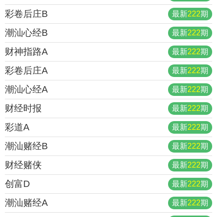
彩卷后庄B
最新
222
期
潮汕心经B
最新
222
期
财神指路A
最新
222
期
彩卷后庄A
最新
222
期
潮汕心经A
最新
222
期
财经时报
最新
222
期
彩道A
最新
222
期
潮汕赌经B
最新
222
期
财经赌侠
最新
222
期
创富D
最新
222
期
潮汕赌经A
最新
222
期