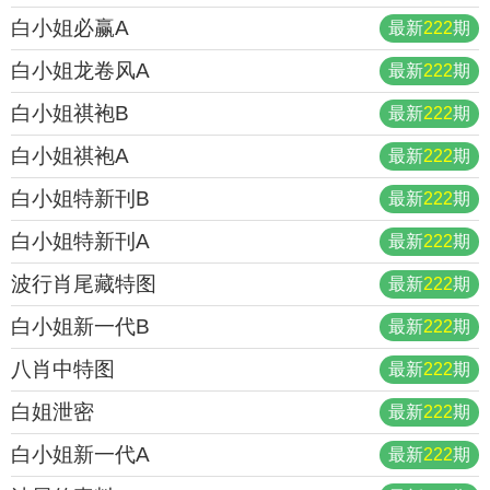
白小姐必赢A
最新
222
期
白小姐龙卷风A
最新
222
期
白小姐祺袍B
最新
222
期
白小姐祺袍A
最新
222
期
白小姐特新刊B
最新
222
期
白小姐特新刊A
最新
222
期
波行肖尾藏特图
最新
222
期
白小姐新一代B
最新
222
期
八肖中特图
最新
222
期
白姐泄密
最新
222
期
白小姐新一代A
最新
222
期