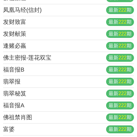
凤凰马经(信封)
最新
222
期
发财致富
最新
222
期
发财献策
最新
222
期
逢赌必羸
最新
222
期
佛主密报-莲花双宝
最新
222
期
福音报B
最新
222
期
翡翠报
最新
222
期
翡翠秘笈
最新
222
期
福音报A
最新
222
期
佛祖禁肖图
最新
222
期
富婆
最新
222
期