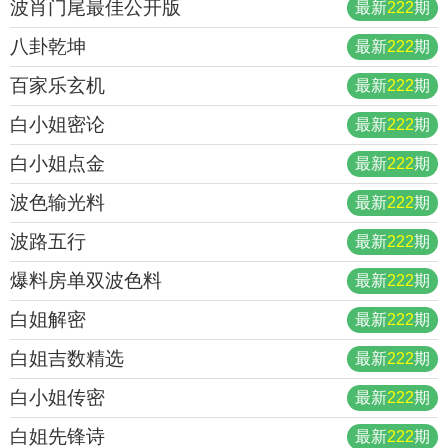
波肖门尾最佳公开版
最新
222
期
八卦乾坤
最新
222
期
百家乐玄机
最新
222
期
白小姐密论
最新
222
期
白小姐点金
最新
222
期
波色输光料
最新
222
期
波路五行
最新
222
期
爆料房单双波色料
最新
222
期
白姐解密
最新
222
期
白姐吉数精选
最新
222
期
白小姐传密
最新
222
期
白姐先锋诗
最新
222
期