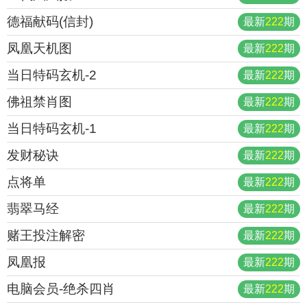
德福献码(信封)
最新
222
期
凤凰天机图
最新
222
期
当日特码玄机-2
最新
222
期
佛祖禁肖图
最新
222
期
当日特码玄机-1
最新
222
期
发财秘诀
最新
222
期
点将单
最新
222
期
翡翠马经
最新
222
期
赌王投注解密
最新
222
期
凤凰报
最新
222
期
电脑会员-绝杀四肖
最新
222
期