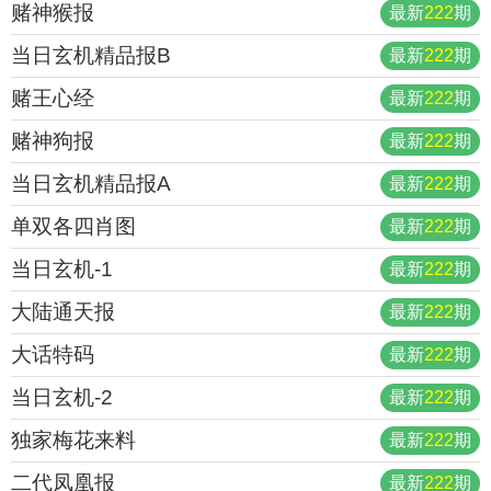
赌神猴报
最新
222
期
当日玄机精品报B
最新
222
期
赌王心经
最新
222
期
赌神狗报
最新
222
期
当日玄机精品报A
最新
222
期
单双各四肖图
最新
222
期
当日玄机-1
最新
222
期
大陆通天报
最新
222
期
大话特码
最新
222
期
当日玄机-2
最新
222
期
独家梅花来料
最新
222
期
二代凤凰报
最新
222
期