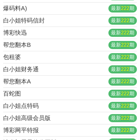
爆码料A)
最新
222
期
白小姐特码信封
最新
222
期
博彩快迅
最新
222
期
帮您翻本B
最新
222
期
包租婆
最新
222
期
白小姐财务通
最新
222
期
帮您翻本A
最新
222
期
百蛇图
最新
222
期
白小姐点特码
最新
222
期
白小姐高级会员版
最新
222
期
博彩网平特报
最新
222
期