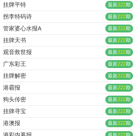
挂牌平特
最新
222
期
拐李特码诗
最新
222
期
管家婆心水报A
最新
222
期
挂牌天书
最新
222
期
观音救世报
最新
222
期
广东彩王
最新
222
期
挂牌解密
最新
222
期
港霸报
最新
222
期
狗头传密
最新
222
期
挂牌寻宝
最新
222
期
港澳报
最新
222
期
港彩内幕报
最新
222
期