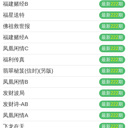
福建赌经B
最新
222
期
福星送特
最新
222
期
佛祖救世报
最新
222
期
福建赌经A
最新
222
期
凤凰闲情C
最新
222
期
福利传真
最新
222
期
翡翠秘笈(信封)(另版)
最新
222
期
凤凰闲情B
最新
222
期
发财波局
最新
222
期
发财诗-AB
最新
222
期
凤凰闲情A
最新
222
期
飞龙在天
最新
222
期