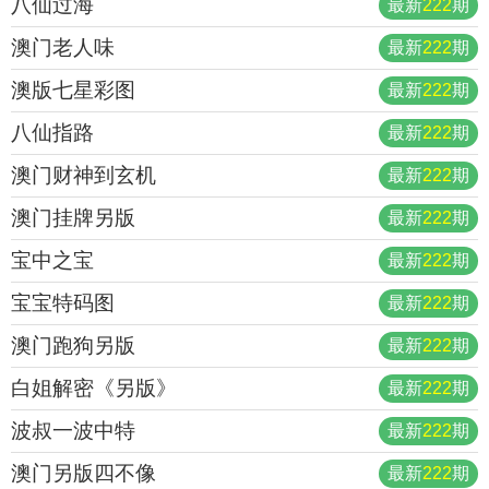
八仙过海
最新
222
期
澳门老人味
最新
222
期
澳版七星彩图
最新
222
期
八仙指路
最新
222
期
澳门财神到玄机
最新
222
期
澳门挂牌另版
最新
222
期
宝中之宝
最新
222
期
宝宝特码图
最新
222
期
澳门跑狗另版
最新
222
期
白姐解密《另版》
最新
222
期
波叔一波中特
最新
222
期
澳门另版四不像
最新
222
期