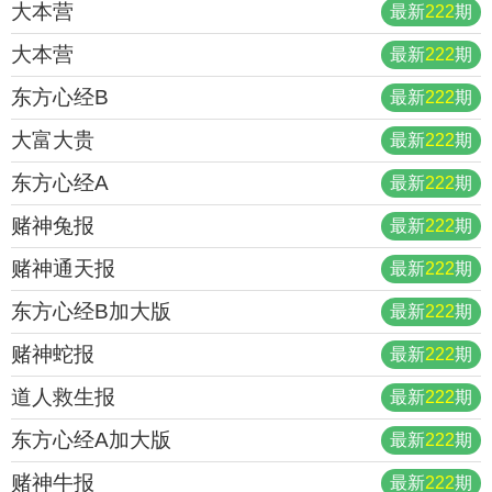
大本营
最新
222
期
大本营
最新
222
期
东方心经B
最新
222
期
大富大贵
最新
222
期
东方心经A
最新
222
期
赌神兔报
最新
222
期
赌神通天报
最新
222
期
东方心经B加大版
最新
222
期
赌神蛇报
最新
222
期
道人救生报
最新
222
期
东方心经A加大版
最新
222
期
赌神牛报
最新
222
期