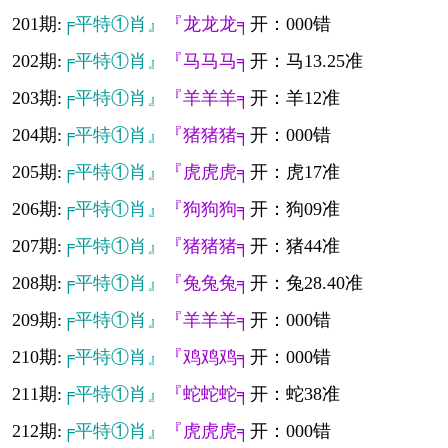
201期:
╒平特①肖』
『龙龙龙╕
开：000错
202期:
╒平特①肖』
『马马马╕
开：马13.25准
203期:
╒平特①肖』
『羊羊羊╕
开：羊12准
204期:
╒平特①肖』
『猪猪猪╕
开：000错
205期:
╒平特①肖』
『虎虎虎╕
开：虎17准
206期:
╒平特①肖』
『狗狗狗╕
开：狗09准
207期:
╒平特①肖』
『猪猪猪╕
开：猪44准
208期:
╒平特①肖』
『兔兔兔╕
开：兔28.40准
209期:
╒平特①肖』
『羊羊羊╕
开：000错
210期:
╒平特①肖』
『鸡鸡鸡╕
开：000错
211期:
╒平特①肖』
『蛇蛇蛇╕
开：蛇38准
212期:
╒平特①肖』
『虎虎虎╕
开：000错