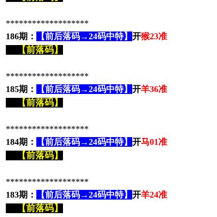
*******************
186期：
【前后落码→24码中特】
开
猴23准
【前落码】
↑
↑
*******************
185期：
【前后落码→24码中特】
开
羊36准
【前落码】
↑
↑
*******************
184期：
【前后落码→24码中特】
开
马01准
【前落码】
↑
↑
*******************
183期：
【前后落码→24码中特】
开
羊24准
【前落码】
↑
↑