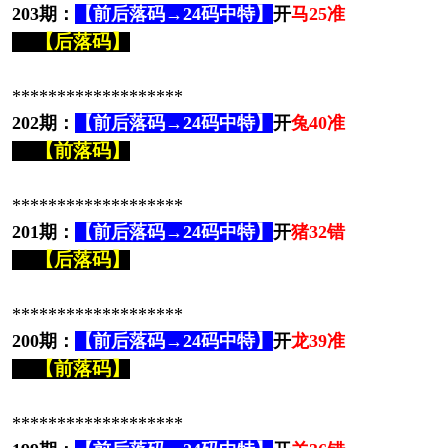
203期：
【前后落码→24码中特】
开
马25准
【后落码】
↑
↑
*******************
202期：
【前后落码→24码中特】
开
兔40准
【前落码】
↑
↑
*******************
201期：
【前后落码→24码中特】
开
猪32错
【后落码】
↑
↑
*******************
200期：
【前后落码→24码中特】
开
龙39准
【前落码】
↑
↑
*******************