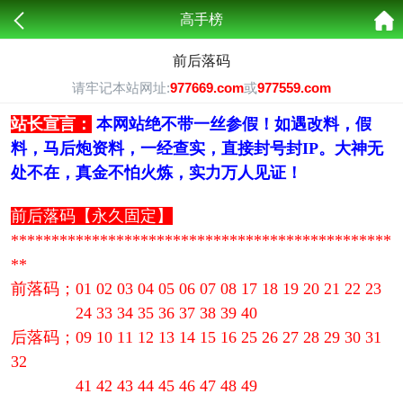
高手榜
前后落码
请牢记本站网址:
977669.com
或
977559.com
站长宣言：
本网站绝不带一丝参假！如遇改料，假
料，马后炮资料，一经查实，直接封号封IP。大神无
处不在，真金不怕火炼，实力万人见证！
前后落码【永久固定】
***********************************************
**
前落码；01 02 03 04 05 06 07 08 17 18 19 20 21 22 23
24 33 34 35 36 37 38 39 40
后落码；09 10 11 12 13 14 15 16 25 26 27 28 29 30 31
32
41 42 43 44 45 46 47 48 49